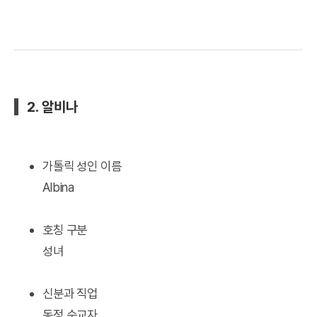
2. 알비나
가톨릭 성인 이름
Albina
호칭 구분
성녀
신분과 직업
동정 순교자