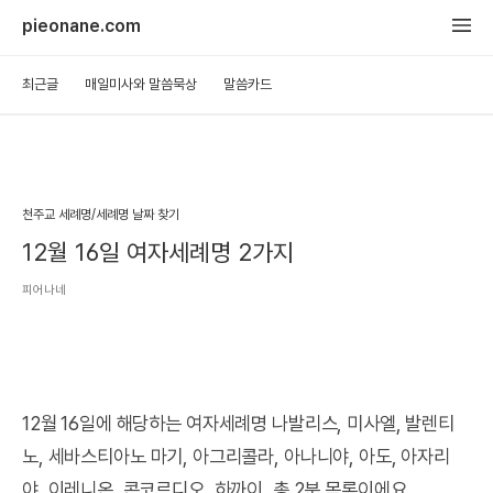
pieonane.com
최근글
매일미사와 말씀묵상
말씀카드
천주교 세례명/세례명 날짜 찾기
12월 16일 여자세례명 2가지
피어나네
12월 16일에 해당하는 여자세례명 나발리스, 미사엘, 발렌티
노, 세바스티아노 마기, 아그리콜라, 아나니야, 아도, 아자리
야, 이레니온, 콘코르디오, 하까이, 총 2분 목록이에요.