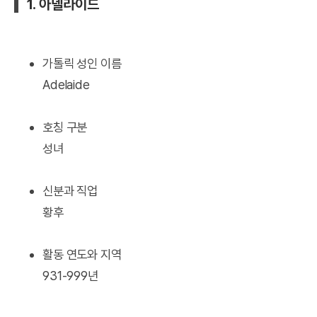
1. 아델라이드
가톨릭 성인 이름
Adelaide
호칭 구분
성녀
신분과 직업
황후
활동 연도와 지역
931-999년