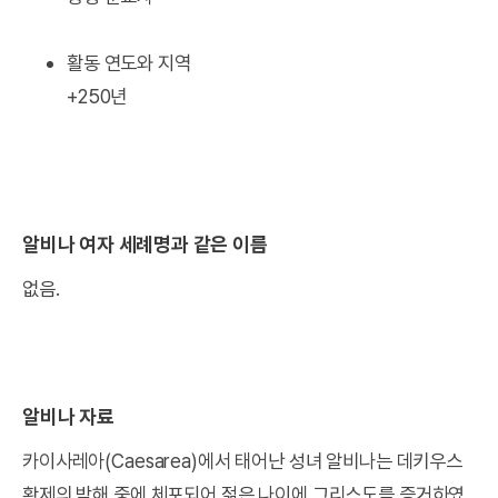
활동 연도와 지역
+250년
알비나 여자 세례명과 같은 이름
없음.
알비나 자료
카이사레아(Caesarea)에서 태어난 성녀 알비나는 데키우스
황제의 박해 중에 체포되어 젊은 나이에 그리스도를 증거하였