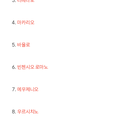
리베라토
마카리오
바율로
빈첸시오 로마노
에우제니오
우르시치노