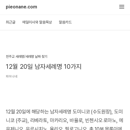
pieonane.com
최근글
매일미사와 말씀묵상
말씀카드
천주교 세례명/세례명 날짜 찾기
12월 20일 남자세례명 10가지
피어나네
12월 20일에 해당하는 남자세례명 도미니코 (수도원장), 도미
니코 (주교), 리베라토, 마카리오, 바율로, 빈첸시오 로마노, 에
우제니오, 우르시치노, 율리오, 필로고니오, 총 10분 목록이에