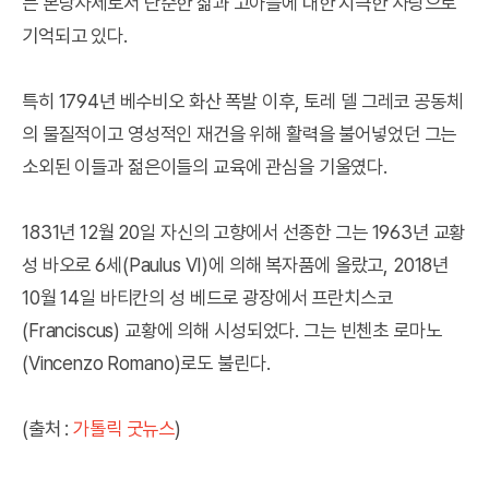
는 본당사제로서 단순한 삶과 고아들에 대한 지극한 사랑으로
기억되고 있다.
특히 1794년 베수비오 화산 폭발 이후, 토레 델 그레코 공동체
의 물질적이고 영성적인 재건을 위해 활력을 불어넣었던 그는
소외된 이들과 젊은이들의 교육에 관심을 기울였다.
1831년 12월 20일 자신의 고향에서 선종한 그는 1963년 교황
성 바오로 6세(Paulus VI)에 의해 복자품에 올랐고, 2018년
10월 14일 바티칸의 성 베드로 광장에서 프란치스코
(Franciscus) 교황에 의해 시성되었다. 그는 빈첸초 로마노
(Vincenzo Romano)로도 불린다.
(출처 :
가톨릭 굿뉴스
)