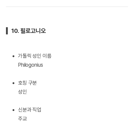
10. 필로고니오
가톨릭 성인 이름
Philogonius
호칭 구분
성인
신분과 직업
주교