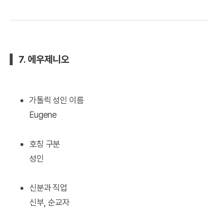
7. 에우제니오
가톨릭 성인 이름
Eugene
호칭 구분
성인
신분과 직업
신부, 순교자