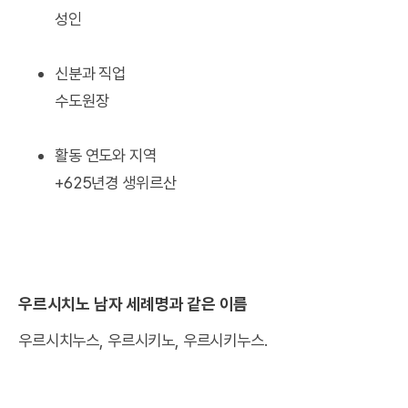
성인
신분과 직업
수도원장
활동 연도와 지역
+625년경 생위르산
우르시치노 남자 세례명과 같은 이름
우르시치누스, 우르시키노, 우르시키누스.