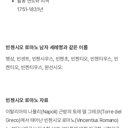
활동 연도와 지역
1751-1831년
빈첸시오 로마노 남자 세례명과 같은 이름
뱅상, 빈센트, 빈첸시우스, 빈첸초, 빈첸티오, 빈첸티우스, 빈
켄티오, 빈켄티우스, 원선시오.
빈첸시오 로마노 자료
이탈리아의 나폴리(Napoli) 근방의 토레 델 그레코(Torre del
Greco)에서 태어난 빈첸시오 로마노(Vincentius Romano)