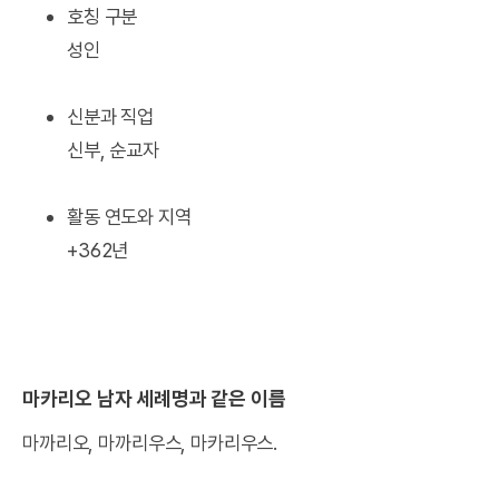
호칭 구분
성인
신분과 직업
신부, 순교자
활동 연도와 지역
+362년
마카리오 남자 세례명과 같은 이름
마까리오, 마까리우스, 마카리우스.