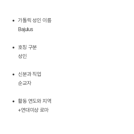
가톨릭 성인 이름
Bajulus
호칭 구분
성인
신분과 직업
순교자
활동 연도와 지역
+연대미상 로마