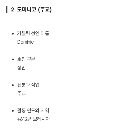
2. 도미니코 (주교)
가톨릭 성인 이름
Dominic
호칭 구분
성인
신분과 직업
주교
활동 연도와 지역
+612년 브레시아