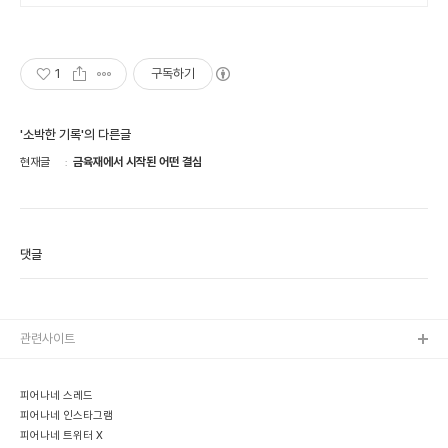
1
구독하기
'소박한 기록'의 다른글
현재글
금육재에서 시작된 어떤 결심
댓글
관련사이트
피어나네 스레드
피어나네 인스타그램
피어나네 트위터 X