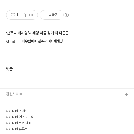
1
구독하기
'천주교 세례명/세례명 이름 찾기'의 다른글
현재글
에우람피아 천주교 여자세례명
댓글
관련사이트
피어나네 스레드
피어나네 인스타그램
피어나네 트위터 X
피어나네 유튜브