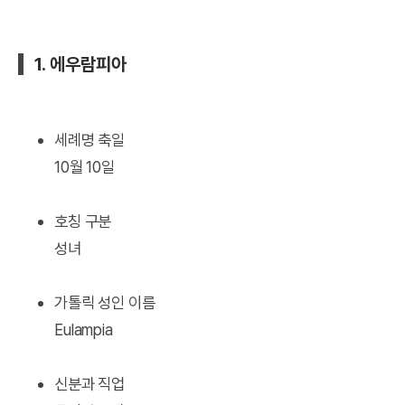
1. 에우람피아
세례명 축일
10월 10일
호칭 구분
성녀
가톨릭 성인 이름
Eulampia
신분과 직업