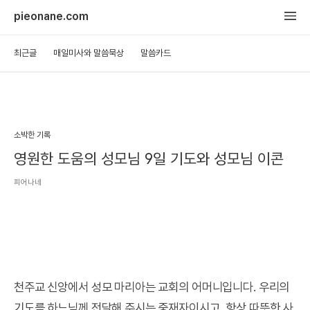
pieonane.com
최근글
매일미사와 말씀묵상
말씀카드
소박한 기록
영원한 도움의 성모님 9일 기도와 성모님 이콘
피어나네
천주교 신앙에서 성모 마리아는 교회의 어머니입니다. 우리의
기도를 하느님께 전달해 주시는 중재자이시고, 항상 따뜻한 사