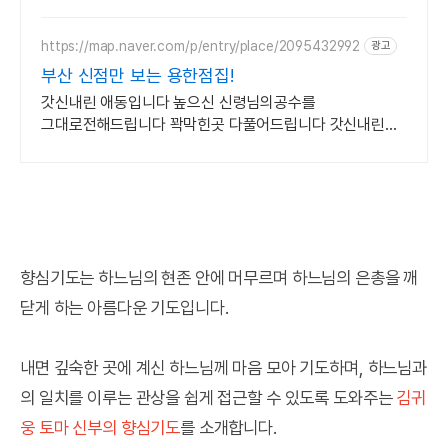
성공하는 삶의 방향으로 바꿔보세요.
https://map.naver.com/p/entry/place/2095432992
광고
부산 신점만 보는 용한점집!
갓신내린 애동입니다 높으신 신령님의공수를
그대로전해드립니다 꽉막힌곳 다풀어드립니다 갓신내린
애동입니다 높으신 신령님의공수를 그대로전해드립니다
꽉막힌곳 다풀어드립니다
향심기도는 하느님의 현존 안에 머무르며 하느님의 은총을 깨
닫게 하는 아름다운 기도입니다.
내면 깊숙한 곳에 계신 하느님께 마음 모아 기도하며, 하느님과
의 일치를 이루는 관상을 쉽게 접근할 수 있도록 도와주는
김귀
웅 토마 신부의 향심기도
를 소개합니다.