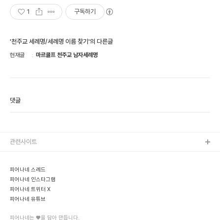
1
구독하기
'천주교 세례명/세례명 이름 찾기'의 다른글
현재글
마르쿨프 천주교 남자세례명
댓글
관련사이트
피어나네 스레드
피어나네 인스타그램
피어나네 트위터 X
피어나네 유튜브
피어나네는 ♥을 담아 만듭니다.