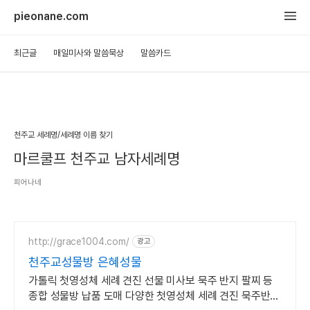
pieonane.com
최근글
매일미사와 말씀묵상
말씀카드
천주교 세례명/세례명 이름 찾기
마르쿨프 천주교 남자세례명
피어나네
http://grace1004.com/
광고
천주교성물방 은혜성물
가톨릭 첫영성체 세례 견진 선물 미사보 묵주 반지 팔찌 등
종합 성물방 납품 도매 다양한 첫영성체 세례 견진 묵주반지