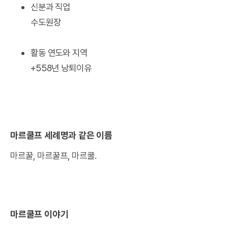
신분과 직업
수도원장
활동 연도와 지역
+558년 낭퇴이유
마르쿨프 세례명과 같은 이름
마르꿀, 마르꿀프, 마르쿨.
마르쿨프 이야기