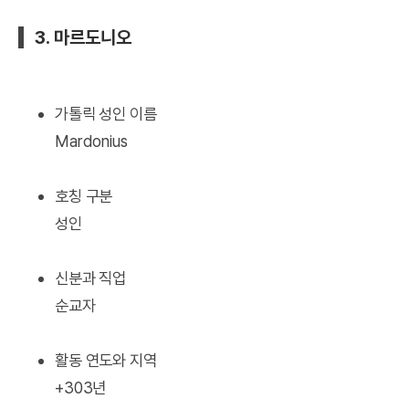
3. 마르도니오
가톨릭 성인 이름
Mardonius
호칭 구분
성인
신분과 직업
순교자
활동 연도와 지역
+303년