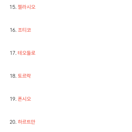
젤라시오
조티코
테오둘로
토르락
폰시오
하르트만