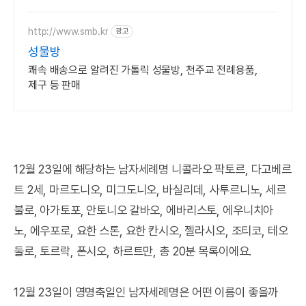
미사보 성물들을 만나보세요
http://www.smb.kr
광고
성물방
쾌속 배송으로 알려진 가톨릭 성물방, 천주교 전례용품,
제구 등 판매
12월 23일에 해당하는 남자세례명 니콜라오 팍토르, 다고베르
트 2세, 마르도니오, 미그도니오, 바실리데, 사투르니노, 세르
불로, 아가토포, 안토니오 갈바오, 에바리스토, 에우니치아
노, 에우포로, 요한 스톤, 요한 칸시오, 젤라시오, 조티코, 테오
둘로, 토르락, 폰시오, 하르트만, 총 20분 목록이에요.
12월 23일이 영명축일인 남자세례명은 어떤 이름이 좋을까