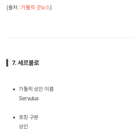
(출처 :
가톨릭 굿뉴스
)
7. 세르불로
가톨릭 성인 이름
Servulus
호칭 구분
성인