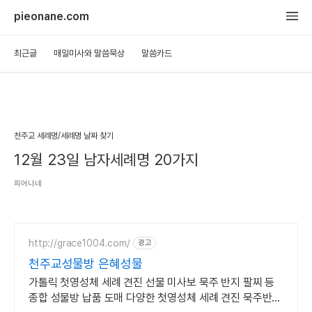
pieonane.com
최근글
매일미사와 말씀묵상
말씀카드
천주교 세례명/세례명 날짜 찾기
12월 23일 남자세례명 20가지
피어나네
http://grace1004.com/
광고
천주교성물방 은혜성물
가톨릭 첫영성체 세례 견진 선물 미사보 묵주 반지 팔찌 등
종합 성물방 납품 도매 다양한 첫영성체 세례 견진 묵주반지