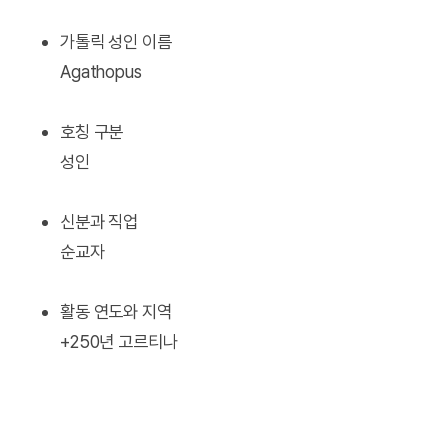
가톨릭 성인 이름
Agathopus
호칭 구분
성인
신분과 직업
순교자
활동 연도와 지역
+250년 고르티나