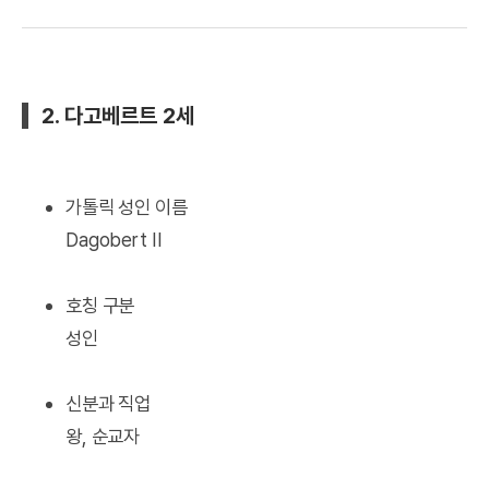
2. 다고베르트 2세
가톨릭 성인 이름
Dagobert II
호칭 구분
성인
신분과 직업
왕, 순교자