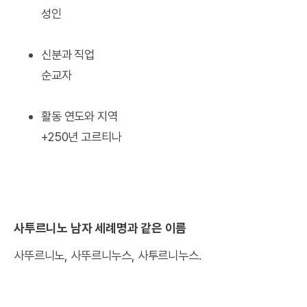
성인
신분과 직업
순교자
활동 연도와 지역
+250년 고르티나
사투르니노 남자 세례명과 같은 이름
사뚜르니노, 사뚜르니누스, 사투르니누스.