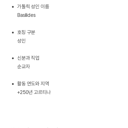
가톨릭 성인 이름
Basilides
호칭 구분
성인
신분과 직업
순교자
활동 연도와 지역
+250년 고르티나