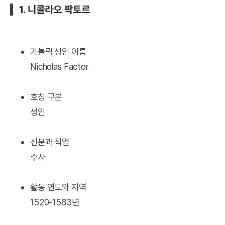
1. 니콜라오 팍토르
가톨릭 성인 이름
Nicholas Factor
호칭 구분
성인
신분과 직업
수사
활동 연도와 지역
1520-1583년