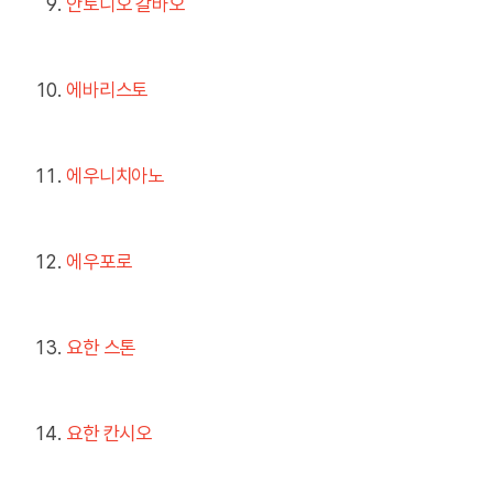
안토니오 갈바오
에바리스토
에우니치아노
에우포로
요한 스톤
요한 칸시오