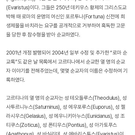
(Evaristus)이다. 그들은 250년 데키우스 황제의 그리스도교
박해 때 로마의 운명의 여신인 포르투나(Fortuna) 신전에 희
생제물을 바치라는 요구를 공개적으로 거부하여 혹독한 고문
을 당한 후 참수형을 받아 순교하였다.
2001년 개정 발행되어 2004년 일부 수정 및 추가한 “로마 순
교록”도 같은 날 목록에서 고르티나에서 순교한 열 명의 순교
자 이야기를 전해주었는데, 몇몇 순교자의 이름은 수정하여 기
록하였다.
고르티나의 열 명의 순교자는 성 테오둘루스(Theodulus), 성
사투르니누스(Saturninus), 성 에우포루스(Euporus), 성 젤
라시우스(Gelasius), 성 에우니키아누스(Eunicianus), 성 조
티쿠스(Zoticus), 성 폰티우스(Pontius), 성 아가토푸스
(Agathopus), 성 바실리데, 성 에바리스투스(Evaristus)이