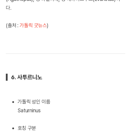
다.
(출처 :
가톨릭 굿뉴스
)
6. 사투르니노
가톨릭 성인 이름
Saturninus
호칭 구분